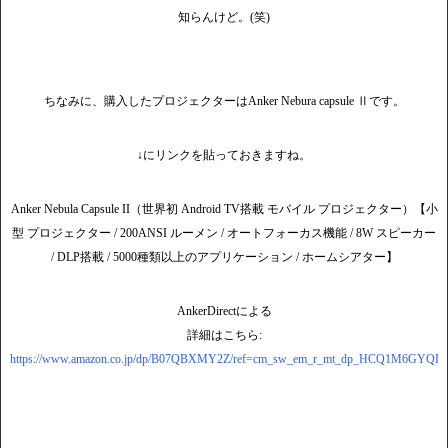
知らんけど。(笑)
ちなみに、購入したプロジェクターはAnker Nebura capsule Ⅱです。
↓にリンクを貼っておきますね。
Anker Nebula Capsule II（世界初 Android TV搭載 モバイル プロジェクター）【小
型 プロジェクター / 200ANSI ルーメン / オートフォーカス機能 / 8W スピーカー
/ DLP搭載 / 5000種類以上のアプリケーション / ホームシアター】
AnkerDirectによる
詳細はこちら:
https://www.amazon.co.jp/dp/B07QBXMY2Z/ref=cm_sw_em_r_mt_dp_HCQ1M6GYQ