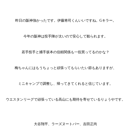
昨日の阪神強かったです。伊藤将司くんいいですね。Gキラー。
今年の阪神は投手陣が太いので安心して観られます。
若手投手と捕手坂本の信頼関係も一役買ってるのかな？
梅ちゃんにはもうちょっと頑張ってもらいたい節もありますが、
ミニキャンプで調整し、帰ってきてくれると信じています。
ウエスタンリーグで頑張っている高山にも期待を寄せているりょうやです。
大谷翔平、ラーズヌートバー、吉田正尚