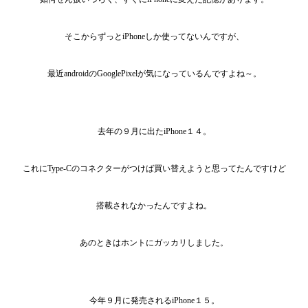
そこからずっとiPhoneしか使ってないんですが、
最近androidのGooglePixelが気になっているんですよね～。
去年の９月に出たiPhone１４。
これにType-Cのコネクターがつけば買い替えようと思ってたんですけど
搭載されなかったんですよね。
あのときはホントにガッカリしました。
今年９月に発売されるiPhone１５。