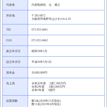
代表者
代表取締役 辻 康之
所在地
〒583-0872
大阪府羽曳野市はびきの4-4-18
TEL
072-955-6661
FAX
072-955-6662
創立年月日
昭和59年1月
設立年月日
平成16年5月1日
資本金
20,000,000円
売上高
令和元年度 2億7,300万円
令和2年度 2億3,000万円
令和3年度 3億円
従業員数
数5名(2018年11月現在)
数11名(2023年4月現在)