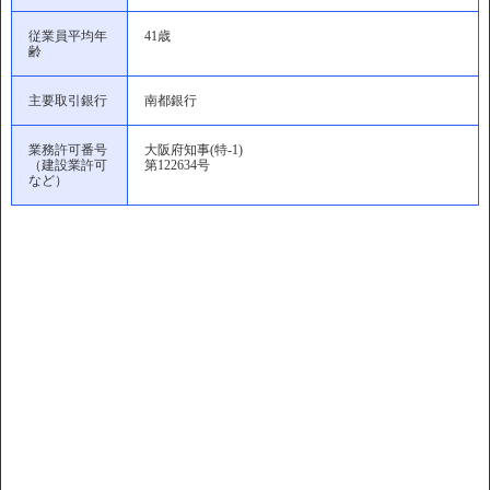
従業員平均年
41歳
齢
主要取引銀行
南都銀行
業務許可番号
大阪府知事(特-1)
（建設業許可
第122634号
など）