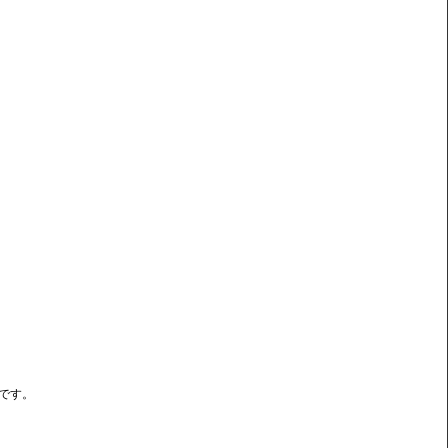
。
です。