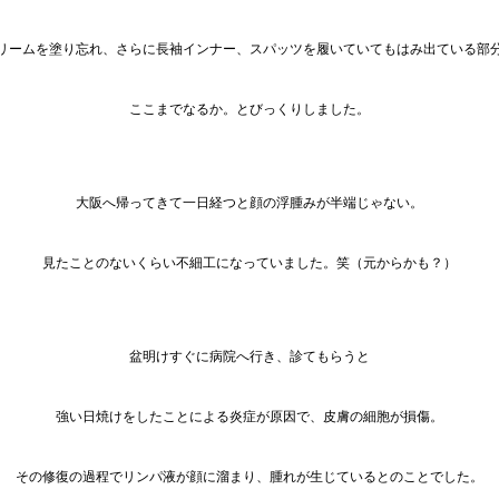
リームを塗り忘れ、さらに長袖インナー、スパッツを履いていてもはみ出ている部
ここまでなるか。とびっくりしました。
大阪へ帰ってきて一日経つと顔の浮腫みが半端じゃない。
見たことのないくらい不細工になっていました。笑（元からかも？）
盆明けすぐに病院へ行き、診てもらうと
強い日焼けをしたことによる炎症が原因で、皮膚の細胞が損傷。
その修復の過程でリンパ液が顔に溜まり、腫れが生じているとのことでした。