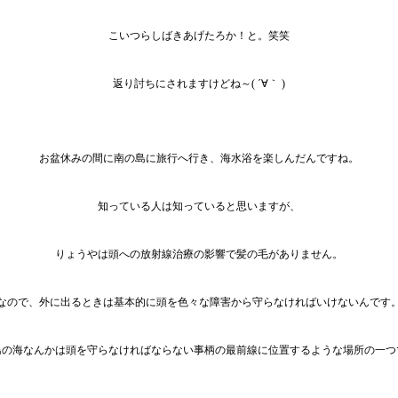
こいつらしばきあげたろか！と。笑笑
返り討ちにされますけどね～( ´∀｀ )
お盆休みの間に南の島に旅行へ行き、海水浴を楽しんだんですね。
知っている人は知っていると思いますが、
りょうやは頭への放射線治療の影響で髪の毛がありません。
なので、外に出るときは基本的に頭を色々な障害から守らなければいけないんです
島の海なんかは頭を守らなければならない事柄の最前線に位置するような場所の一つ