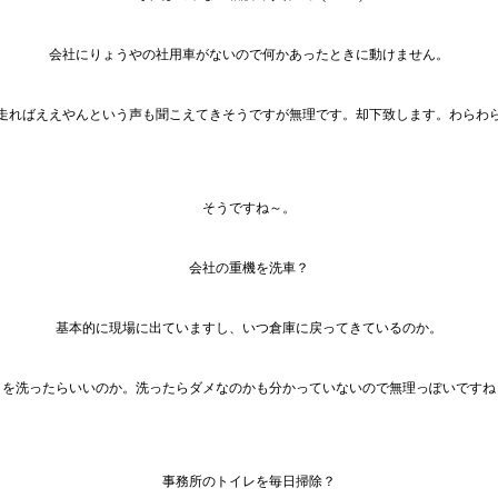
会社にりょうやの社用車がないので何かあったときに動けません。
走ればええやんという声も聞こえてきそうですが無理です。却下致します。わらわ
そうですね～。
会社の重機を洗車？
基本的に現場に出ていますし、いつ倉庫に戻ってきているのか。
こを洗ったらいいのか。洗ったらダメなのかも分かっていないので無理っぽいですね
事務所のトイレを毎日掃除？